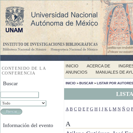
INICIO
ACERCA DE
INGRE
CONTENIDO DE LA
ANUNCIOS
MANUALES DE AY
CONFERENCIA
Buscar
INICIO
>
BUSCAR
>
LISTAR POR AUTORE
LIST
A
B
C
D
E
F
G
H
I
J
K
L
M
N
Ñ
O
P
A
Información del evento