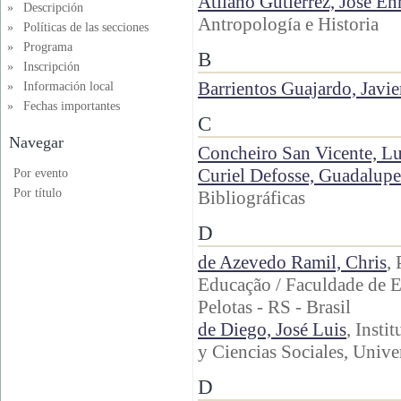
Atilano Gutiérrez, José En
»
Descripción
Antropología e Historia
»
Políticas de las secciones
»
Programa
B
»
Inscripción
Barrientos Guajardo, Javi
»
Información local
»
Fechas importantes
C
Navegar
Concheiro San Vicente, L
Curiel Defosse, Guadalupe
Por evento
Por título
Bibliográficas
D
de Azevedo Ramil, Chris
,
Educação / Faculdade de E
Pelotas - RS - Brasil
de Diego, José Luis
, Insti
y Ciencias Sociales, Unive
D