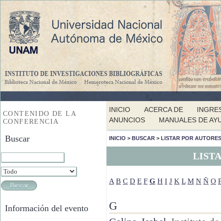
INICIO
ACERCA DE
INGRE
CONTENIDO DE LA
ANUNCIOS
MANUALES DE AY
CONFERENCIA
Buscar
INICIO
>
BUSCAR
>
LISTAR POR AUTORE
LIST
A
B
C
D
E
F
G
H
I
J
K
L
M
N
Ñ
O
G
Información del evento