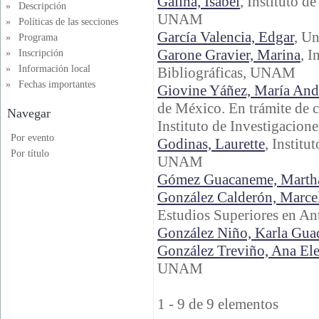
Galina, Isabel
, Instituto d
»
Descripción
UNAM
»
Políticas de las secciones
García Valencia, Edgar
, U
»
Programa
Garone Gravier, Marina
, I
»
Inscripción
»
Información local
Bibliográficas, UNAM
»
Fechas importantes
Giovine Yáñez, María And
de México. En trámite de 
Navegar
Instituto de Investigacione
Por evento
Godinas, Laurette
, Institu
Por título
UNAM
Gómez Guacaneme, Martha
González Calderón, Marce
Estudios Superiores en An
González Niño, Karla Gua
González Treviño, Ana El
UNAM
1 - 9 de 9 elementos