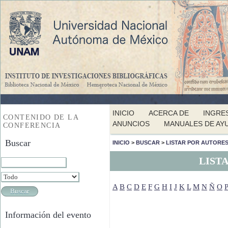
INICIO
ACERCA DE
INGRE
CONTENIDO DE LA
ANUNCIOS
MANUALES DE AY
CONFERENCIA
Buscar
INICIO
>
BUSCAR
>
LISTAR POR AUTORE
LIST
A
B
C
D
E
F
G
H
I
J
K
L
M
N
Ñ
O
P
Información del evento