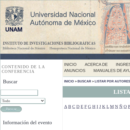
INICIO
ACERCA DE
INGRE
CONTENIDO DE LA
ANUNCIOS
MANUALES DE AY
CONFERENCIA
Buscar
INICIO
>
BUSCAR
>
LISTAR POR AUTORE
LIST
A
B
C
D
E
F
G
H
I
J
K
L
M
N
Ñ
O
P
Información del evento