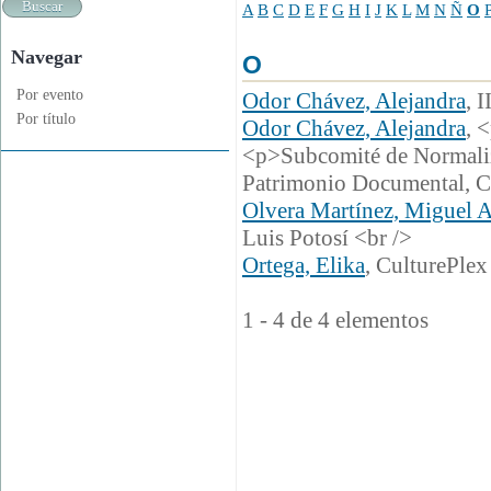
A
B
C
D
E
F
G
H
I
J
K
L
M
N
Ñ
O
Navegar
O
Por evento
Odor Chávez, Alejandra
, 
Por título
Odor Chávez, Alejandra
, 
<p>Subcomité de Normaliza
Patrimonio Documental
Olvera Martínez, Miguel 
Luis Potosí <br />
Ortega, Elika
, CulturePlex
1 - 4 de 4 elementos