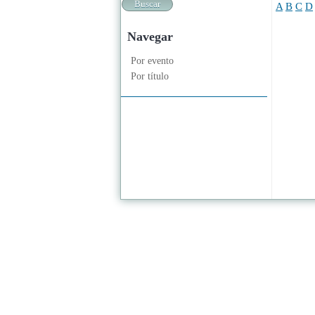
A
B
C
D
Navegar
Por evento
Por título