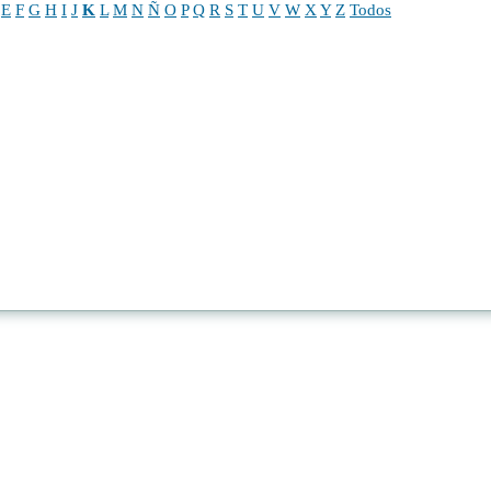
E
F
G
H
I
J
K
L
M
N
Ñ
O
P
Q
R
S
T
U
V
W
X
Y
Z
Todos